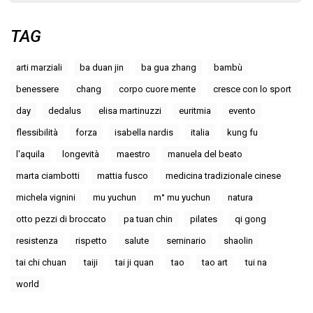
TAG
arti marziali
ba duan jin
ba gua zhang
bambù
benessere
chang
corpo cuore mente
cresce con lo sport
day
dedalus
elisa martinuzzi
euritmia
evento
flessibilità
forza
isabella nardis
italia
kung fu
l'aquila
longevità
maestro
manuela del beato
marta ciambotti
mattia fusco
medicina tradizionale cinese
michela vignini
mu yuchun
m° mu yuchun
natura
otto pezzi di broccato
pa tuan chin
pilates
qi gong
resistenza
rispetto
salute
seminario
shaolin
tai chi chuan
taiji
tai ji quan
tao
tao art
tui na
world