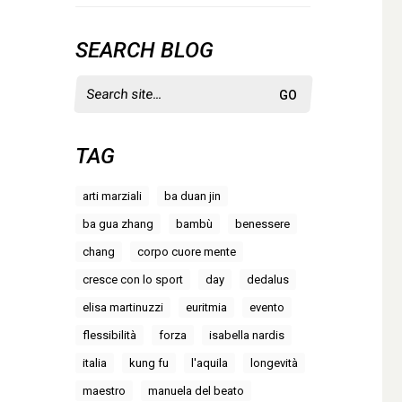
SEARCH BLOG
Search
for:
TAG
arti marziali
ba duan jin
ba gua zhang
bambù
benessere
chang
corpo cuore mente
cresce con lo sport
day
dedalus
elisa martinuzzi
euritmia
evento
flessibilità
forza
isabella nardis
italia
kung fu
l'aquila
longevità
maestro
manuela del beato