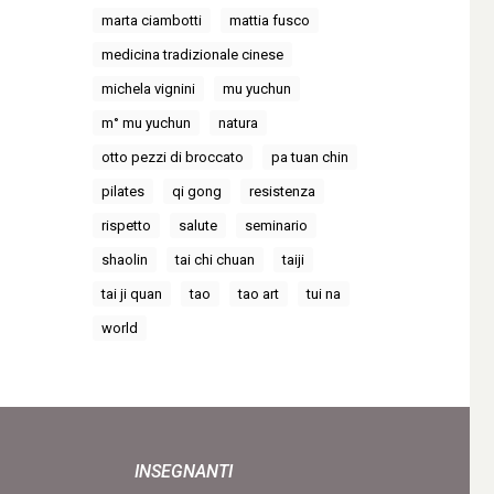
marta ciambotti
mattia fusco
medicina tradizionale cinese
michela vignini
mu yuchun
m° mu yuchun
natura
otto pezzi di broccato
pa tuan chin
pilates
qi gong
resistenza
rispetto
salute
seminario
shaolin
tai chi chuan
taiji
tai ji quan
tao
tao art
tui na
world
INSEGNANTI