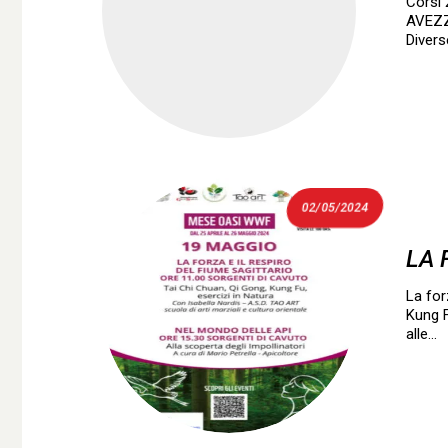
Corsi 
AVEZZ
Divers
02/05/2024
LA 
La for
Kung 
alle…