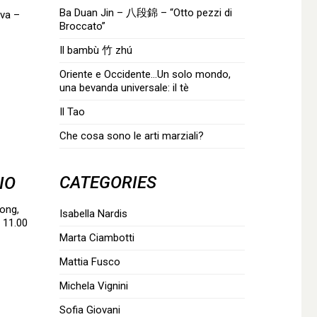
Ba Duan Jin – 八段錦 – “Otto pezzi di
va –
Broccato”
Il bambù 竹 zhú
Oriente e Occidente…Un solo mondo,
una bevanda universale: il tè
Il Tao
Che cosa sono le arti marziali?
CATEGORIES
IO
Gong,
Isabella Nardis
 11.00
Marta Ciambotti
Mattia Fusco
Michela Vignini
Sofia Giovani