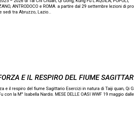
2025 – 2026 di Tai Chi Chuan, Qi Gong, Kung Fu L’AQUILA, POPOLI,
ANO, ANTRODOCO e ROMA. a partire dal 29 settembre lezioni di pro
e sedi tra Abruzzo, Lazio…
FORZA E IL RESPIRO DEL FIUME SAGITTAR
za e il respiro del fiume Sagittario Esercizi in natura di Taiji quan, Qi 
Fu con la M° Isabella Nardis. MESE DELLE OASI WWF 19 maggio dalle